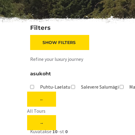
Filters
SHOW FILTERS
Refine your luxury journey
asukoht
Puhtu-Laelatu
Salevere Salumägi
Ma
←
All Tours
→
Kuvatakse
10
-st
0