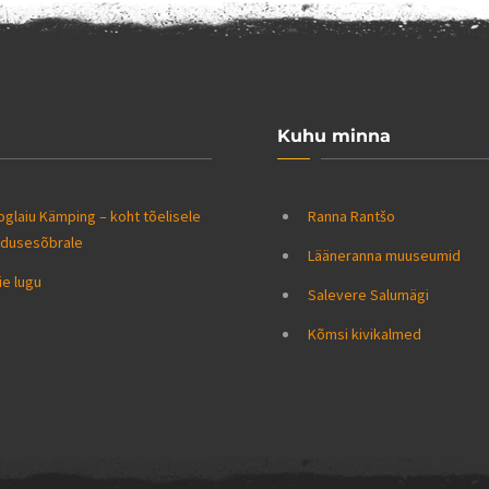
Kuhu minna
glaiu Kämping – koht tõelisele
Ranna Rantšo
odusesõbrale
Lääneranna muuseumid
e lugu
Salevere Salumägi
Kõmsi kivikalmed