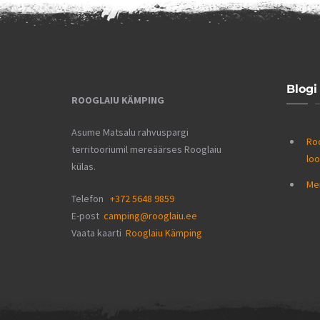
Blogi
ROOGLAIU KÄMPING
Asume Matsalu rahvuspargi
Roo
territooriumil mereäärses Rooglaiu
lo
külas.
Mei
Telefon
+372 5648 9859
E-post
camping@rooglaiu.ee
Vaata kaarti
Rooglaiu Kämping