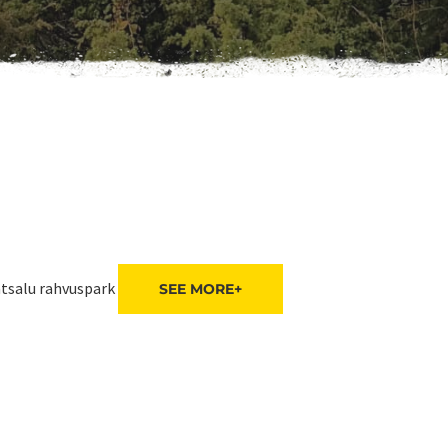
tsalu rahvuspark
SEE MORE+