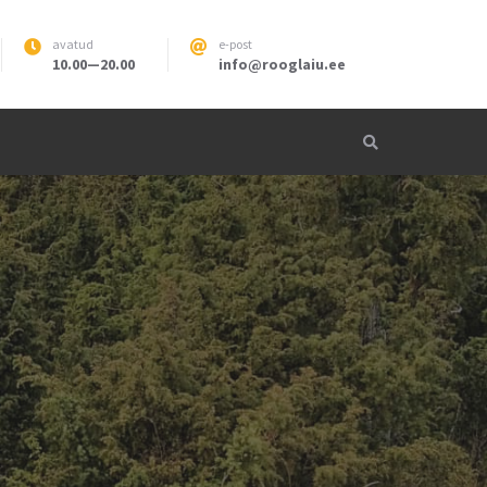
avatud
e-post
10.00—20.00
info@rooglaiu.ee