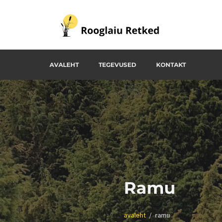
Skip
to
content
Rooglaiu Retked
AVALEHT
TEGEVUSED
KONTAKT
Ramu
avaleht
ramu