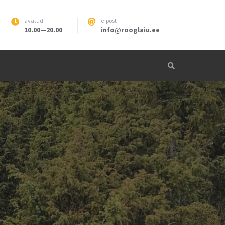
avatud
e-post
10.00—20.00
info@rooglaiu.ee