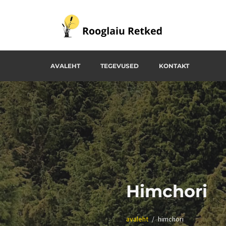
Skip
to
content
Rooglaiu Retked
AVALEHT
TEGEVUSED
KONTAKT
Himchori
avaleht
himchori