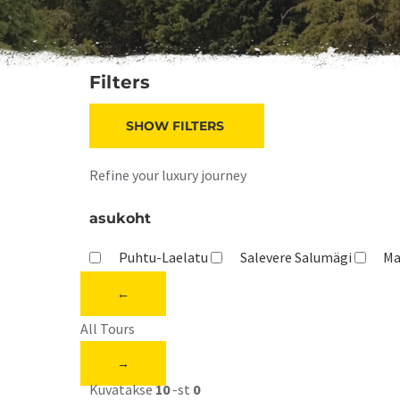
Filters
SHOW FILTERS
Refine your luxury journey
asukoht
Puhtu-Laelatu
Salevere Salumägi
Ma
←
All Tours
→
Kuvatakse
10
-st
0