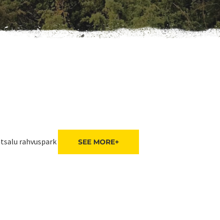
tsalu rahvuspark
SEE MORE+