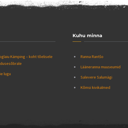
Kuhu minna
glaiu Kämping – koht tõelisele
Ranna Rantšo
odusesõbrale
Lääneranna muuseumid
e lugu
Salevere Salumägi
Kõmsi kivikalmed