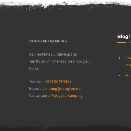
Blogi
ROOGLAIU KÄMPING
Asume Matsalu rahvuspargi
Roo
territooriumil mereäärses Rooglaiu
lo
külas.
Mei
Telefon
+372 5648 9859
E-post
camping@rooglaiu.ee
Vaata kaarti
Rooglaiu Kämping