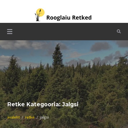
Skip
to
content
Rooglaiu Retked
Retke Kategooria:
Jalgsi
avaleht
retke
jalgsi