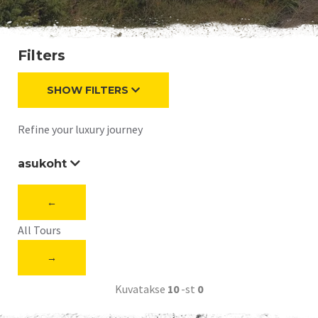
Filters
SHOW FILTERS
Refine your luxury journey
asukoht
←
All Tours
→
Kuvatakse
10
-st
0