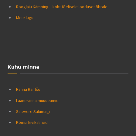
Rooglaiu Kämping – koht tõelisele loodusesõbrale
Meie lugu
Kuhu minna
Ranna Rantšo
Lääneranna muuseumid
Salevere Salumägi
Kõmsi kivikalmed