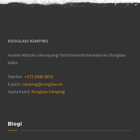
ROOGLAIU KÄMPING
Asume Matsalu rahvuspargi territooriumil mereäärses Rooglaiu
külas.
Telefon
+372 5648 9859
E-post
camping@rooglaiu.ee
Vaata kaarti
Rooglaiu Kämping
Blogi