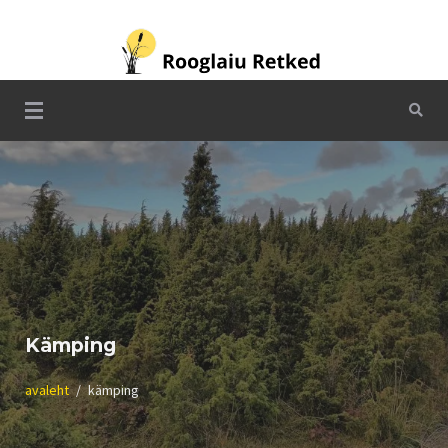
Skip
to
content
Rooglaiu Retked
Kämping
avaleht
kämping