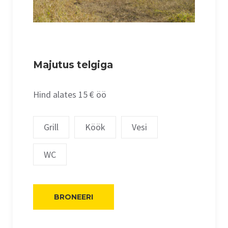
Majutus telgiga
Hind alates 15 € öö
Grill
Köök
Vesi
WC
BRONEERI