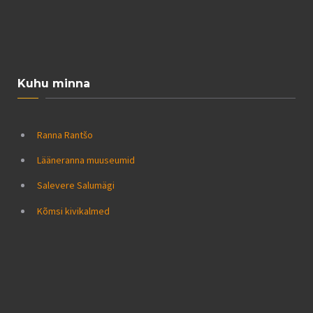
Kuhu minna
Ranna Rantšo
Lääneranna muuseumid
Salevere Salumägi
Kõmsi kivikalmed