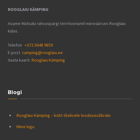
ROOGLAIU KÄMPING
Asume Matsalu rahvuspargi territooriumil mereäärses Rooglaiu
külas.
Telefon
+372 5648 9859
E-post
camping@rooglaiu.ee
Vaata kaarti
Rooglaiu Kämping
Blogi
Rooglaiu Kämping – koht tõelisele loodusesõbrale
Meie lugu